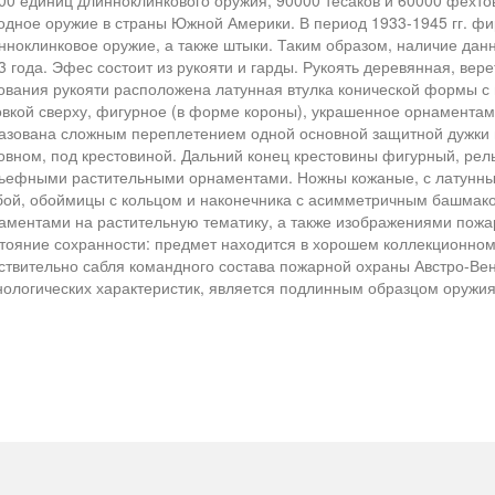
00 единиц длинноклинкового оружия, 90000 тесаков и 60000 фехтов
одное оружие в страны Южной Америки. В период 1933-1945 гг. фи
нноклинковое оружие, а также штыки. Таким образом, наличие дан
3 года. Эфес состоит из рукояти и гарды. Рукоять деревянная, ве
ования рукояти расположена латунная втулка конической формы с
овкой сверху, фигурное (в форме короны), украшенное орнамента
азована сложным переплетением одной основной защитной дужки и
овном, под крестовиной. Дальний конец крестовины фигурный, рель
ьефными растительными орнаментами. Ножны кожаные, с латунным
бой, обоймицы с кольцом и наконечника с асимметричным башма
аментами на растительную тематику, а также изображениями пожа
тояние сохранности: предмет находится в хорошем коллекционном
ствительно сабля командного состава пожарной охраны Австро-Венг
нологических характеристик, является подлинным образцом оружия,