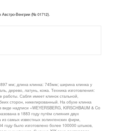
 Австро-Венгрии (№ 01712).
и
897 мм; длина клинка: 745мм; ширина клинка у
ь, дерево, латунь, кожа. Техника изготовления:
е работы. Сабля имеет клинок стальной,
беих сторон, никелированный. На обухе клинка
е в виде надписи «WEYERSBERG, KIRSCHBAUM & Co
азована в 1883 году путём слияния двух
а из самых известных золингенских фирм,
84 году было изготовлено более 100000 штыков,