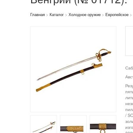
Главная
>
Каталог
>
Холодное оружие
>
Европейское
Саб
Авс
Рез
пят
лит
нез
пил
/ S
зол
изг