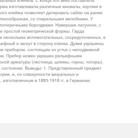
альных клинков. С конца XIX века поставляла
рма изготавливала различные кинжалы, кортики и
ного клейма позволяет датировать саблю на ранее
ретенообразная, со спиральными желобками. У
 поперечными бороздками. Навершие латунное, с
ми простой геометрической формы. Гарда
 нескольких вспомогательных, сосредоточенных, в
ефный и загнут в сторону клинка. Дужки украшены
 прибором, состоящим из устья с неподвижной
ком. Прибор ножен украшен рельефными
рной арматуры (лестница, шлемы, горны, топоры).
 состоянии. Выводы: 1. Представленный предмет
рии, и, по совокупности визуальных и
 изготовленным в 1883-1918 гг. в Германии.