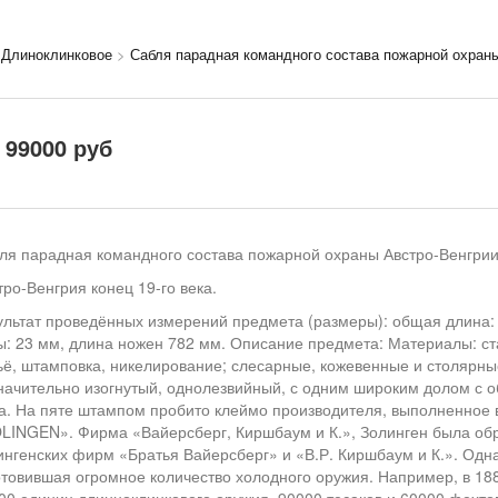
>
Длиноклинковое
>
Сабля парадная командного состава пожарной охраны
99000
руб
ля парадная командного состава пожарной охраны Австро-Венгри
тро-Венгрия конец 19-го века.
ультат проведённых измерений предмета (размеры): общая длина: 
ы: 23 мм, длина ножен 782 мм. Описание предмета: Материалы: стал
ьё, штамповка, никелирование; слесарные, кожевенные и столярны
начительно изогнутый, однолезвийный, с одним широким долом с о
а. На пяте штампом пробито клеймо производителя, выполненно
OLINGEN». Фирма «Вайерсберг, Киршбаум и К.», Золинген была обр
ингенских фирм «Братья Вайерсберг» и «В.Р. Киршбаум и К.». Одн
отовившая огромное количество холодного оружия. Например, в 18