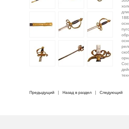
300
хол
дли
188
осн
пуг
обр
осн
рел
ско
орн
Сос
дей
тех
Предыдущий
|
Назад в раздел
|
Следующий